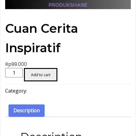
Cuan Cerita
Inspiratif
Rp
99.000
Cuan
Add to cart
Cerita
Inspiratif
Category:
Influencer
quantity
Description